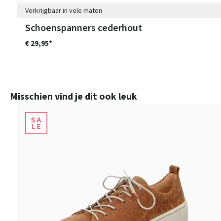
Verkrijgbaar in vele maten
Schoenspanners cederhout
€ 29,95*
Productgalerij overslaan
Misschien vind je dit ook leuk