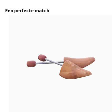
Productgalerij overslaan
Een perfecte match