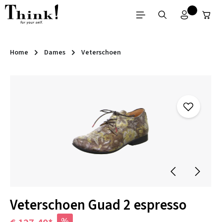
Ga naar de hoofdinhoud
Home
Dames
Veterschoen
Afbeeldingengalerij overslaan
Veterschoen Guad 2 espresso
%