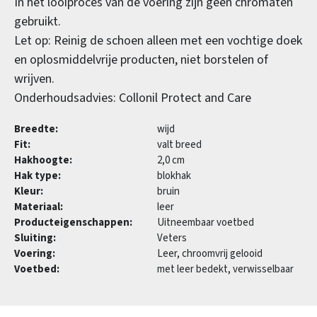
In het looiproces van de voering zijn geen chromaten
gebruikt.
Let op: Reinig de schoen alleen met een vochtige doek
en oplosmiddelvrije producten, niet borstelen of
wrijven.
Onderhoudsadvies: Collonil Protect and Care
Breedte:
wijd
Fit:
valt breed
Hakhoogte:
2,0 cm
Hak type:
blokhak
Kleur:
bruin
Materiaal:
leer
Producteigenschappen:
Uitneembaar voetbed
Sluiting:
Veters
Voering:
Leer, chroomvrij gelooid
Voetbed:
met leer bedekt, verwisselbaar