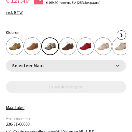
€ 127,40*
€ 169,90*
voorm. EIA
(25% bespaard)
incl. BTW
Kleuren
❯
Selecteer Maat
In winkelwagen
Maattabel
Productnummer:
230-31-00000