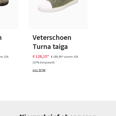
6 Kleuren
ten
Verkrijgbaar in vele maten
n
Veterschoen
Turna taiga
€ 128,15*
m. EIA
€ 189,90*
voorm. EIA
(33% bespaard)
incl. BTW