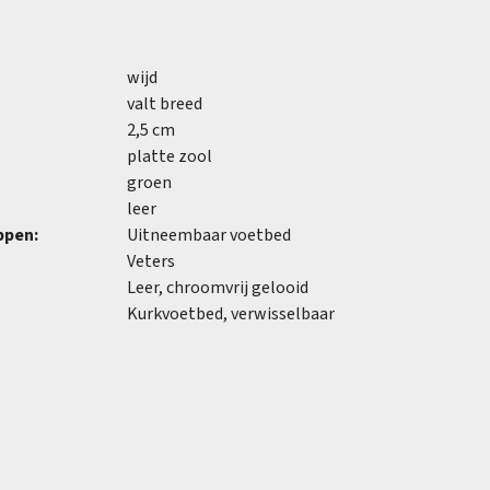
wijd
valt breed
2,5 cm
platte zool
groen
leer
ppen:
Uitneembaar voetbed
Veters
Leer, chroomvrij gelooid
Kurkvoetbed, verwisselbaar