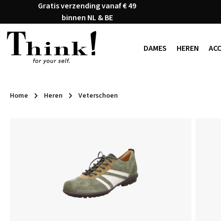
Gratis verzending vanaf € 49
naar de hoofdinhoud
Ga naar de zoekopdracht
Ga naar de hoofdnavigatie
binnen NL & BE
DAMES
HEREN
AC
Home
Heren
Veterschoen
Afbeeldingengalerij overslaan