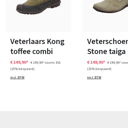
grijs
Kleuren
10 Kleuren
Verkrijgbaar in vele maten
Verkrijgbaar in vele ma
Veterlaars Kong
Veterschoe
toffee combi
Stone taiga
€ 149,90*
€ 149,90*
€ 199,90*
voorm. EIA
€ 199,90*
voor
(25% bespaard)
(25% bespaard)
incl. BTW
incl. BTW