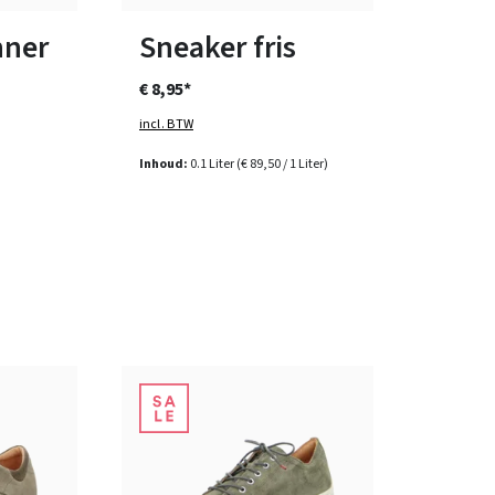
ten
nner
Sneaker fris
€ 8,95*
incl. BTW
Inhoud:
0.1 Liter
(€ 89,50 / 1 Liter)