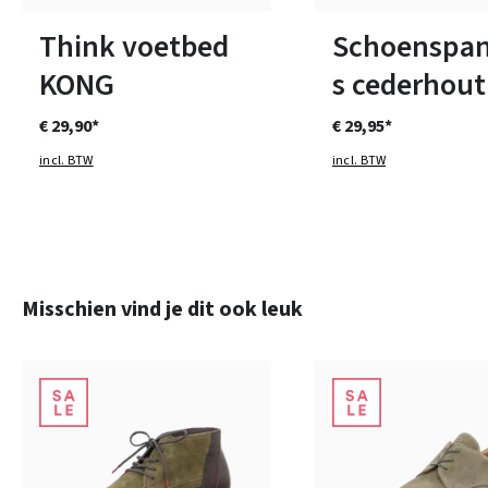
Verkrijgbaar in vele maten
Verkrijgbaar in vele ma
Think voetbed
Schoenspa
KONG
s cederhout
€ 29,90*
€ 29,95*
incl. BTW
incl. BTW
Productgalerij overslaan
Misschien vind je dit ook leuk