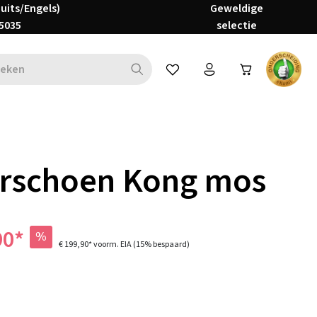
Duits/Engels)
Geweldige
5035
selectie
Je hebt 0 items op je verlanglijs
erschoen Kong mos
90*
%
€ 199,90*
voorm. EIA
(15% bespaard)