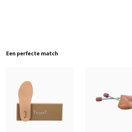
Productgalerij overslaan
Een perfecte match