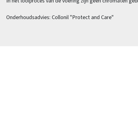
In het looiproces van de voering zijn geen chromaten gebr
Onderhoudsadvies: Collonil "Protect and Care"