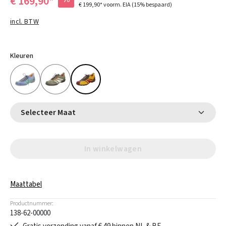
€ 169,90*
€ 199,90*
voorm. EIA
(15% bespaard)
incl. BTW
Kleuren
Selecteer Maat
In winkelwagen
Maattabel
Productnummer:
138-62-00000