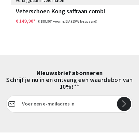
Verkrijgbaar in vele maten
Veterschoen Kong saffraan combi
€ 149,90*
€ 199,90*
voorm. EIA
(25% bespaard)
Nieuwsbrief abonneren
Schrijf je nu in en ontvang een waardebon van
10%!**
E-mailadres*
Velden gemarkeerd met asterisks (*) zijn verplicht.