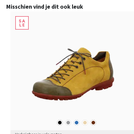
Productgalerij overslaan
Misschien vind je dit ook leuk
zwart
grijs
blauw
beige
bruin
Kleuren