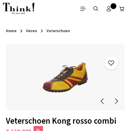
Ga naar de hoofdinhoud
Home
Heren
Veterschoen
Afbeeldingengalerij overslaan
Veterschoen Kong rosso combi
%