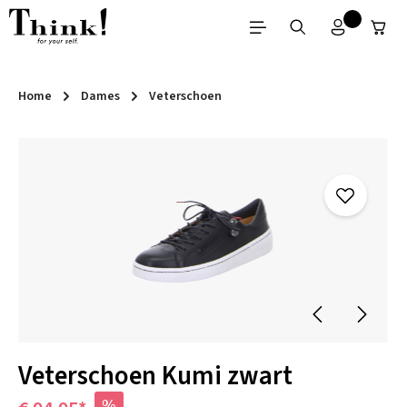
Ga naar de hoofdinhoud
Home
Dames
Veterschoen
Afbeeldingengalerij overslaan
Veterschoen Kumi zwart
%