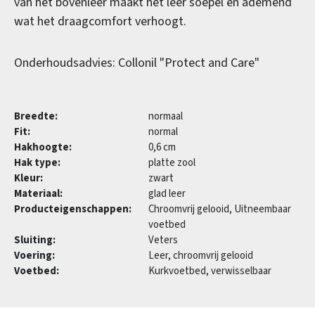
van het bovenleer maakt het leer soepel en ademend
wat het draagcomfort verhoogt.
Onderhoudsadvies: Collonil "Protect and Care"
Breedte:
normaal
Fit:
normal
Hakhoogte:
0,6 cm
Hak type:
platte zool
Kleur:
zwart
Materiaal:
glad leer
Producteigenschappen:
Chroomvrij gelooid, Uitneembaar
voetbed
Sluiting:
Veters
Voering:
Leer, chroomvrij gelooid
Voetbed:
Kurkvoetbed, verwisselbaar