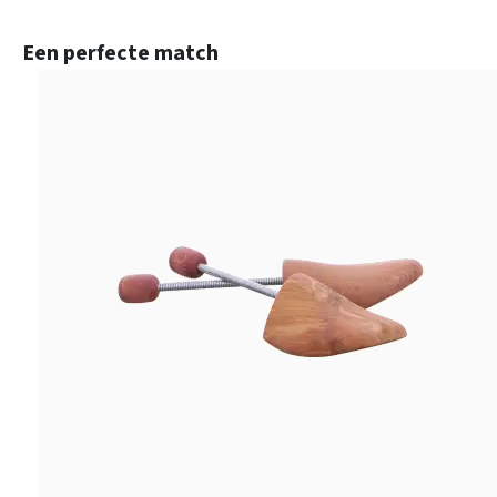
Productgalerij overslaan
Een perfecte match