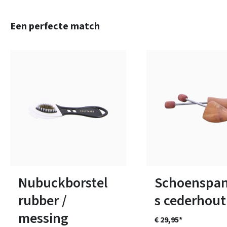
Productgalerij overslaan
Een perfecte match
Verkrijgbaar in vele ma
Nubuckborstel
Schoenspa
rubber /
s cederhout
messing
€ 29,95*