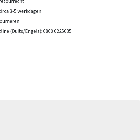
retourrecht
 circa 3-5 werkdagen
tourneren
tline (Duits/Engels): 0800 0225035