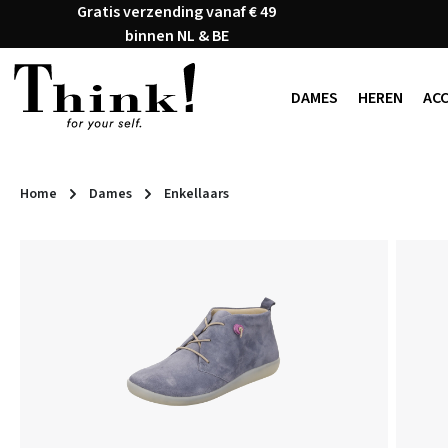
Gratis verzending vanaf € 49
naar de hoofdinhoud
Ga naar de zoekopdracht
Ga naar de hoofdnavigatie
binnen NL & BE
DAMES
HEREN
AC
Home
Dames
Enkellaars
Afbeeldingengalerij overslaan