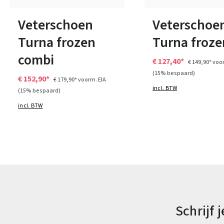
Verkrijgbaar in vele maten
Verkrijgbaar in vele ma
Veterschoen
Veterschoe
Turna frozen
Turna froze
combi
€ 127,40*
€ 149,90*
voor
(15% bespaard)
€ 152,90*
€ 179,90*
voorm. EIA
incl. BTW
(15% bespaard)
incl. BTW
Schrijf