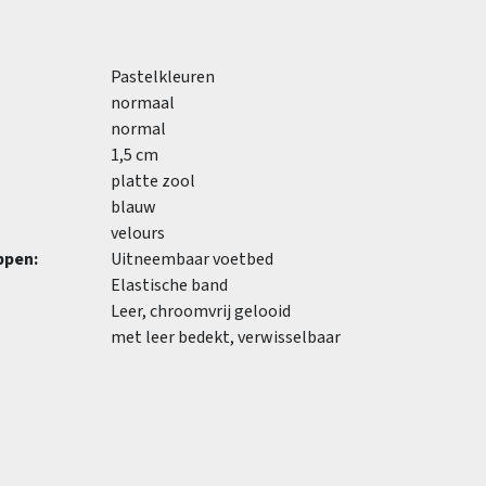
Pastelkleuren
normaal
normal
1,5 cm
platte zool
blauw
velours
ppen:
Uitneembaar voetbed
Elastische band
Leer, chroomvrij gelooid
met leer bedekt, verwisselbaar