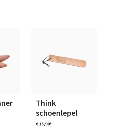
ten
nner
Think
schoenlepel
€ 15,90*