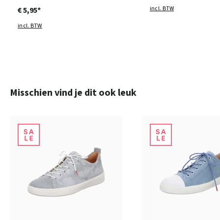
incl. BTW
€ 5,95*
incl. BTW
Productgalerij overslaan
Misschien vind je dit ook leuk
11 Kleuren
17 Kleuren