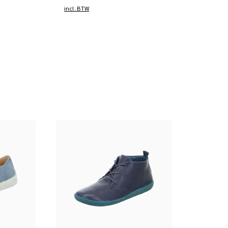
incl. BTW
zwart
bruin
Kleuren