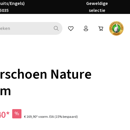
Duits/Engels)
Geweldige
5035
selectie
Je hebt 0 items op je verlanglijs
rschoen Nature
im
40*
%
€ 169,90*
voorm. EIA
(15% bespaard)