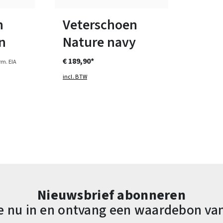
ten
Verkrijgbaar in vele maten
n
Veterschoen
n
Nature navy
€ 189,90*
m. EIA
incl. BTW
Nieuwsbrief abonneren
 je nu in en ontvang een waardebon va