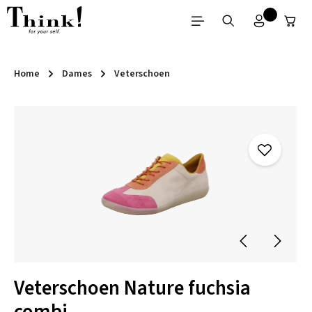
Ga naar de hoofdinhoud
Home
Dames
Veterschoen
Afbeeldingengalerij overslaan
Veterschoen Nature fuchsia