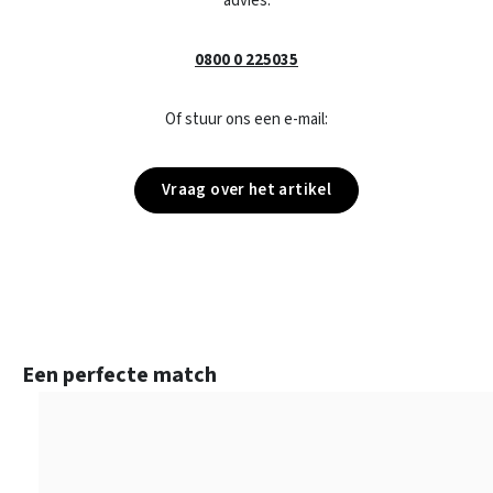
advies:
0800 0 225035
Of stuur ons een e-mail:
Vraag over het artikel
Productgalerij overslaan
Een perfecte match