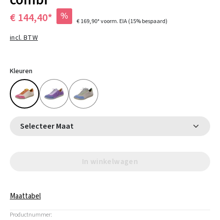
combi
%
€ 144,40*
€ 169,90*
voorm. EIA
(15% bespaard)
incl. BTW
Kleuren
Selecteer Maat
In winkelwagen
Maattabel
Productnummer: