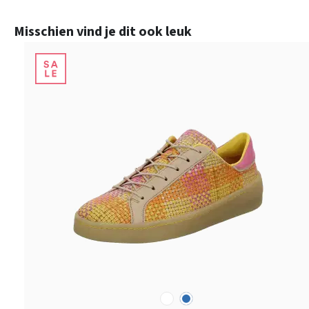
Productgalerij overslaan
Misschien vind je dit ook leuk
wit
blauw
Kleuren