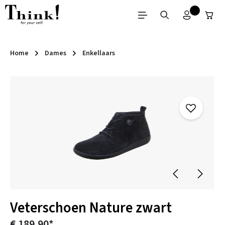
Ga naar de hoofdinhoud
Home
Dames
Enkellaars
Afbeeldingengalerij overslaan
Veterschoen Nature zwart
€ 189,90*