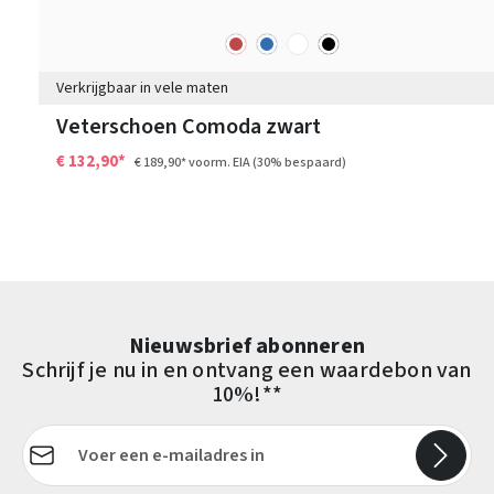
rood
blauw
wit
zwart
Kleuren
Verkrijgbaar in vele maten
Veterschoen Comoda zwart
€ 132,90*
€ 189,90*
voorm. EIA
(30% bespaard)
Nieuwsbrief abonneren
Schrijf je nu in en ontvang een waardebon van
10%!**
E-mailadres*