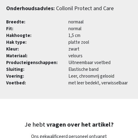
Onderhoudsadvies:
Collonil Protect and Care
Breedte:
normaal
Fit:
normal
Hakhoogte:
1,5 cm
Hak type:
platte zool
Kleur:
zwart
Materiaal:
velours
Producteigenschappen:
Uitneembaar voetbed
Sluiting:
Elastische band
Voering:
Leer, chroomvrij gelooid
Voetbed:
met leer bedekt, verwisselbaar
Je hebt
vragen over het artikel?
Ons gekwalificeerd personeel ontvangt