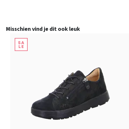
Productgalerij overslaan
Misschien vind je dit ook leuk