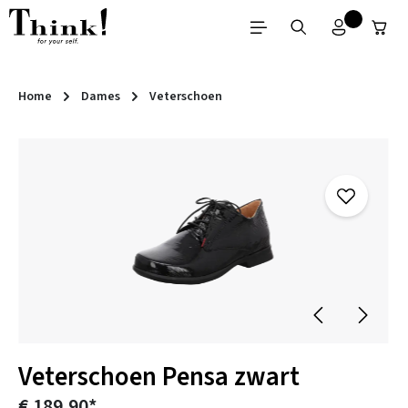
Ga naar de hoofdinhoud
Home
Dames
Veterschoen
Afbeeldingengalerij overslaan
Veterschoen Pensa zwart
€ 189,90*