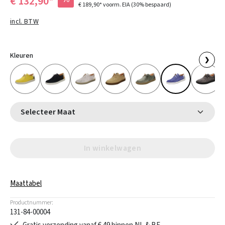
€ 132,90*
€ 189,90*
voorm. EIA
(30% bespaard)
incl. BTW
Kleuren
❯
Selecteer Maat
In winkelwagen
Maattabel
Productnummer:
131-84-00004