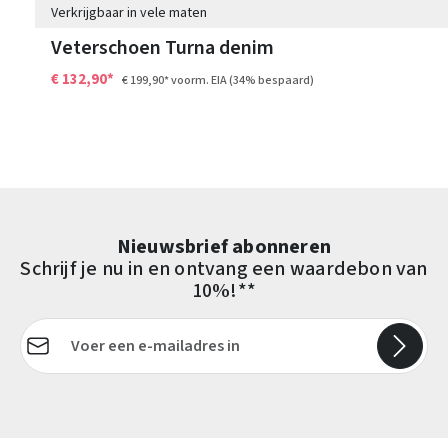
Verkrijgbaar in vele maten
Veterschoen Turna denim
€ 132,90*
€ 199,90*
voorm. EIA
(34% bespaard)
Nieuwsbrief abonneren
Schrijf je nu in en ontvang een waardebon van
10%!**
E-mailadres*
Velden gemarkeerd met asterisks (*) zijn verplicht.