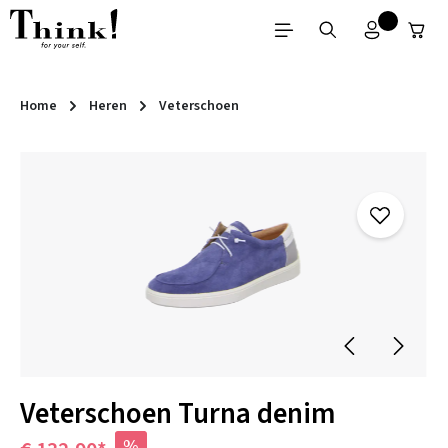
Ga naar de hoofdinhoud
Home
Heren
Veterschoen
Afbeeldingengalerij overslaan
Veterschoen Turna denim
%