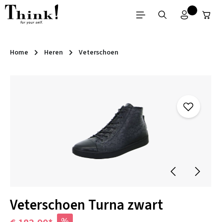
Ga naar de hoofdinhoud
Home
Heren
Veterschoen
Afbeeldingengalerij overslaan
Veterschoen Turna zwart
%