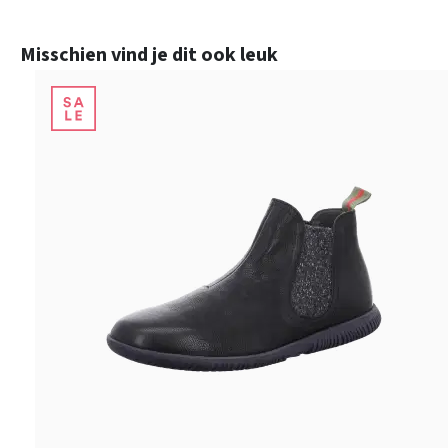
Productgalerij overslaan
Misschien vind je dit ook leuk