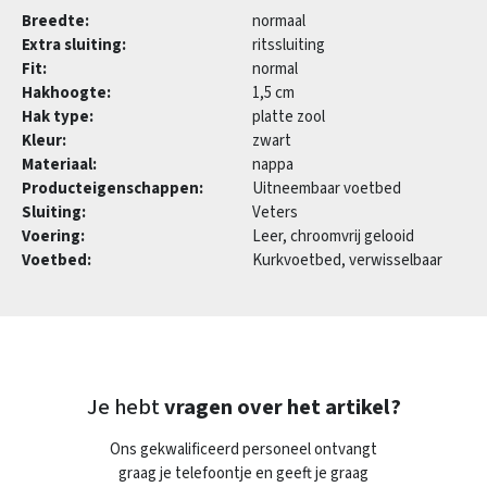
Breedte:
normaal
Extra sluiting:
ritssluiting
Fit:
normal
Hakhoogte:
1,5 cm
Hak type:
platte zool
Kleur:
zwart
Materiaal:
nappa
Producteigenschappen:
Uitneembaar voetbed
Sluiting:
Veters
Voering:
Leer, chroomvrij gelooid
Voetbed:
Kurkvoetbed, verwisselbaar
Je hebt
vragen over het artikel?
Ons gekwalificeerd personeel ontvangt
graag je telefoontje en geeft je graag