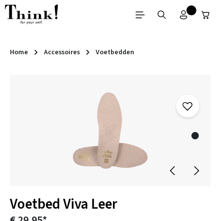
Ga naar de hoofdinhoud
Home
Accessoires
Voetbedden
Afbeeldingengalerij overslaan
Voetbed Viva Leer
€ 29,95*