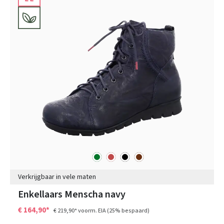
groen
rood
zwart
bruin
Kleuren
Verkrijgbaar in vele maten
Enkellaars Menscha navy
€ 164,90*
€ 219,90*
voorm. EIA
(25% bespaard)