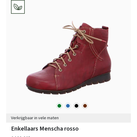
groen
blauw
zwart
bruin
Kleuren
Verkrijgbaar in vele maten
Enkellaars Menscha rosso