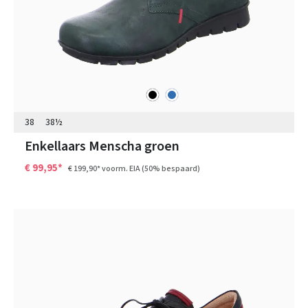
zwart
blauw
Kleuren
38
38½
Enkellaars Menscha groen
€ 99,95*
€ 199,90*
voorm. EIA
(50% bespaard)