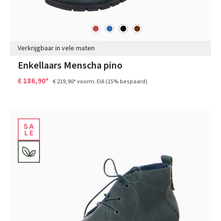
rood
blauw
zwart
bruin
Kleuren
Verkrijgbaar in vele maten
Enkellaars Menscha pino
€ 186,90*
€ 219,90*
voorm. EIA
(15% bespaard)