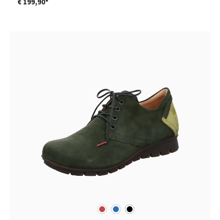
€ 199,90*
rood
blauw
zwart
Kleuren