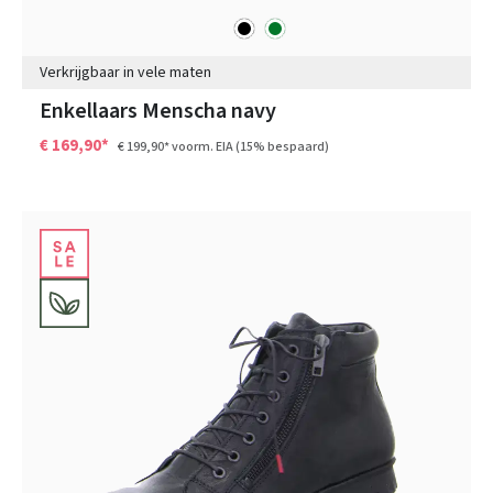
zwart
groen
Kleuren
Verkrijgbaar in vele maten
Enkellaars Menscha navy
€ 169,90*
€ 199,90*
voorm. EIA
(15% bespaard)