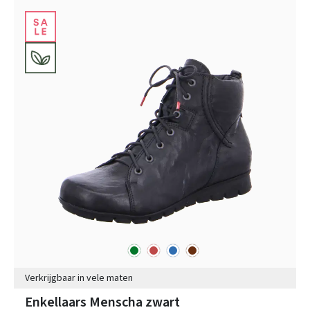
groen
rood
blauw
bruin
Kleuren
Verkrijgbaar in vele maten
Enkellaars Menscha zwart