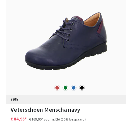
rood
groen
blauw
zwart
Kleuren
39½
Veterschoen Menscha navy
€ 84,95*
€ 169,90*
voorm. EIA
(50% bespaard)