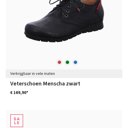
rood
groen
blauw
Kleuren
Verkrijgbaar in vele maten
Veterschoen Menscha zwart
€ 169,90*