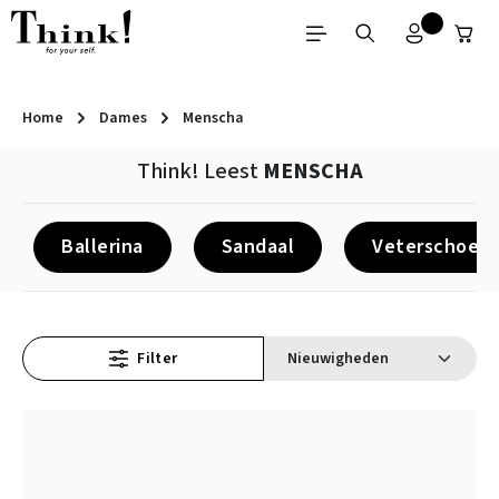
Ga naar de hoofdinhoud
Home
Dames
Menscha
Think! Leest
MENSCHA
Ballerina
Sandaal
Veterschoen
Filter