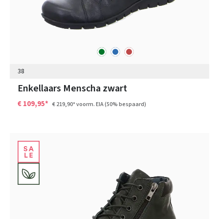
groen
blauw
rood
Kleuren
38
Enkellaars Menscha zwart
€ 109,95*
€ 219,90*
voorm. EIA
(50% bespaard)