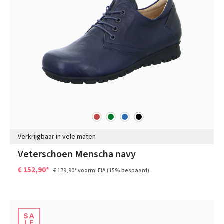
rood
groen
blauw
zwart
Kleuren
Verkrijgbaar in vele maten
Veterschoen Menscha navy
€ 152,90*
€ 179,90*
voorm. EIA
(15% bespaard)