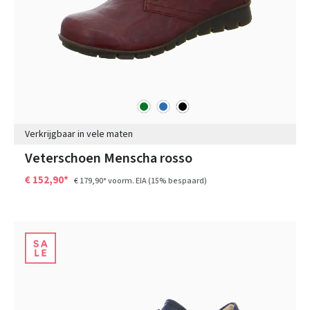
groen
blauw
zwart
Kleuren
Verkrijgbaar in vele maten
Veterschoen Menscha rosso
€ 152,90*
€ 179,90*
voorm. EIA
(15% bespaard)