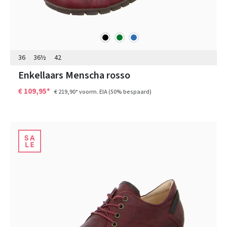
zwart
groen
blauw
Kleuren
36
36½
42
Enkellaars Menscha rosso
€ 109,95*
€ 219,90*
voorm. EIA
(50% bespaard)