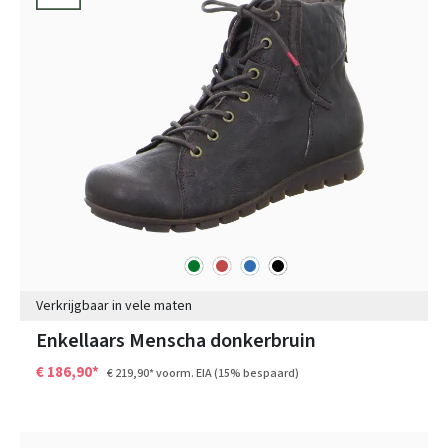
groen
rood
blauw
zwart
Kleuren
Verkrijgbaar in vele maten
Enkellaars Menscha donkerbruin
€ 186,90*
€ 219,90*
voorm. EIA
(15% bespaard)