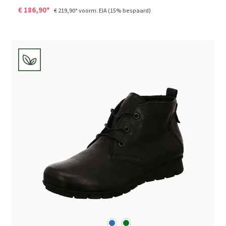
€ 186,90*
€ 219,90*
voorm. EIA
(15% bespaard)
blauw
groen
Kleuren