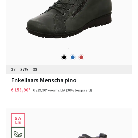
zwart
blauw
rood
Kleuren
37
37½
38
Enkellaars Menscha pino
€ 153,90*
€ 219,90*
voorm. EIA
(30% bespaard)