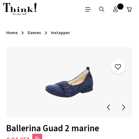
Ga naar de hoofdinhoud
Home
Dames
Instapper
Afbeeldingengalerij overslaan
Ballerina Guad 2 marine
%