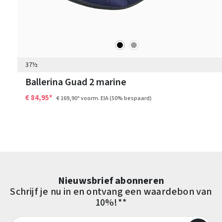
zwart
grijs
Kleuren
37½
Ballerina Guad 2 marine
€ 84,95*
€ 169,90*
voorm. EIA
(50% bespaard)
Nieuwsbrief abonneren
Schrijf je nu in en ontvang een waardebon van
10%!**
E-mailadres*