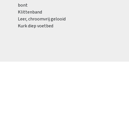
bont
Klittenband
Leer, chroomvrij gelooid
Kurk diep voetbed