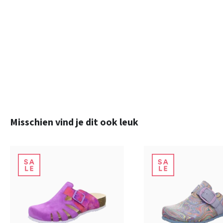
Productgalerij overslaan
Misschien vind je dit ook leuk