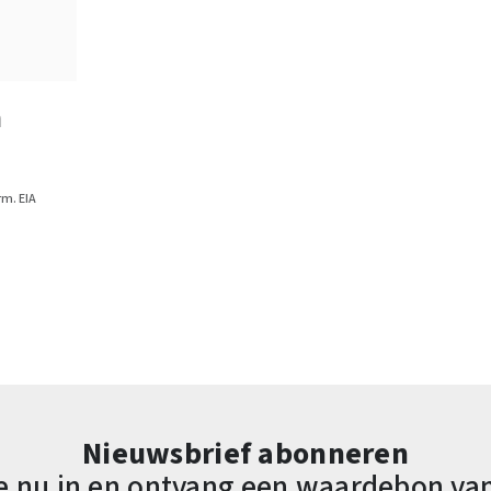
ijs
a
m. EIA
Nieuwsbrief abonneren
 je nu in en ontvang een waardebon va