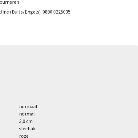
tourneren
tline (Duits/Engels): 0800 0225035
normaal
normal
3,0 cm
sleehak
roze