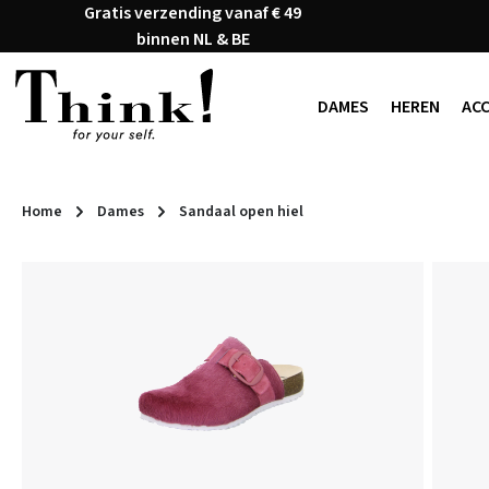
Gratis verzending vanaf € 49
naar de hoofdinhoud
Ga naar de zoekopdracht
Ga naar de hoofdnavigatie
binnen NL & BE
DAMES
HEREN
AC
Home
Dames
Sandaal open hiel
Afbeeldingengalerij overslaan