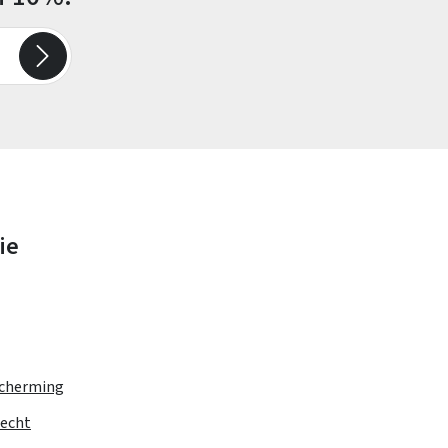
ie
cherming
recht