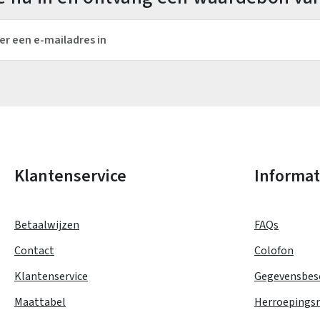
es*
Velden gemarkeerd met asterisks (*) zijn verplicht.
Klantenservice
Informat
Betaalwijzen
FAQs
Contact
Colofon
Klantenservice
Gegevensbes
Maattabel
Herroepings