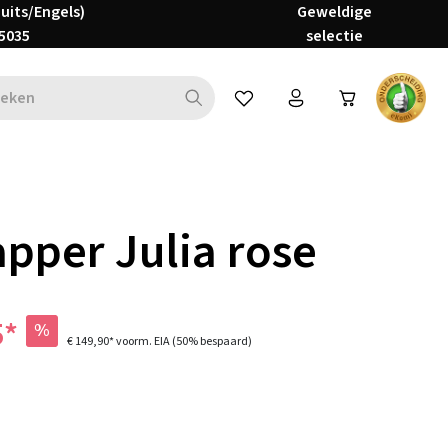
Duits/Engels)
Geweldige
5035
selectie
Je hebt 0 items op je verlanglijs
apper Julia rose
5*
%
€ 149,90*
voorm. EIA
(50% bespaard)