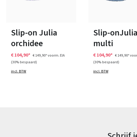
bruin
rood
roze
gr
Kleuren
Kleuren
38
42
43
37
Slip-on Julia
Slip-onJuli
orchidee
multi
€ 104,90*
€ 104,90*
€ 149,90*
voorm. EIA
€ 149,90*
voor
(30% bespaard)
(30% bespaard)
incl. BTW
incl. BTW
Schrijf