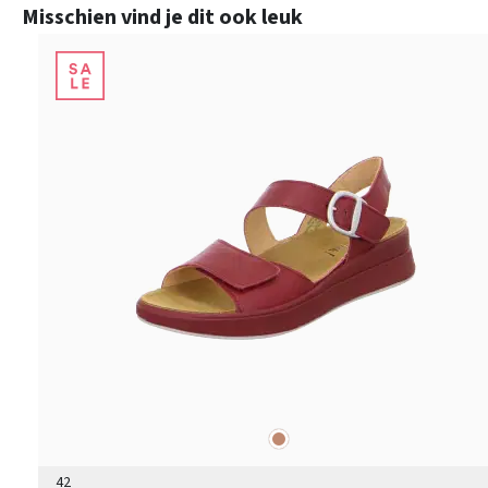
Productgalerij overslaan
Misschien vind je dit ook leuk
brons
Kleuren
42