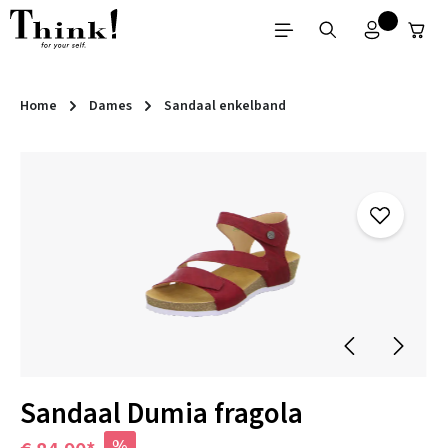
Ga naar de hoofdinhoud
Home
Dames
Sandaal enkelband
Afbeeldingengalerij overslaan
Sandaal Dumia fragola
%