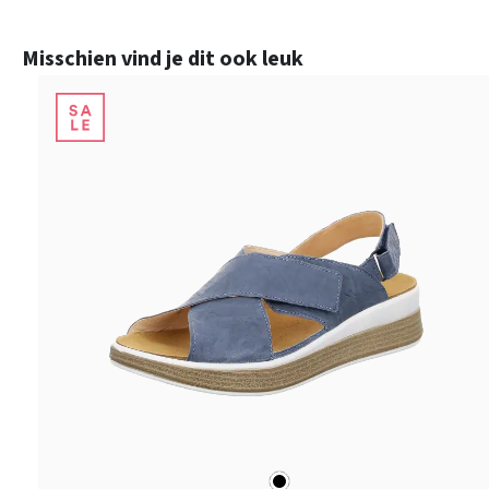
Productgalerij overslaan
Misschien vind je dit ook leuk
zwart
Kleuren