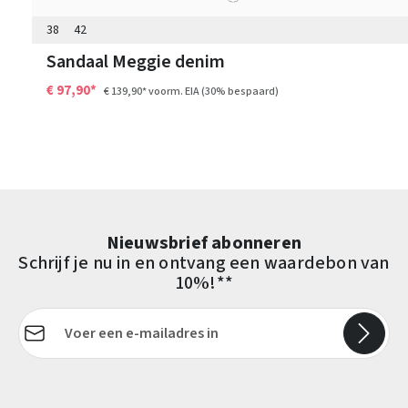
38
42
Sandaal Meggie denim
€ 97,90*
€ 139,90*
voorm. EIA
(30% bespaard)
Nieuwsbrief abonneren
Schrijf je nu in en ontvang een waardebon van
10%!**
E-mailadres*
Velden gemarkeerd met asterisks (*) zijn verplicht.