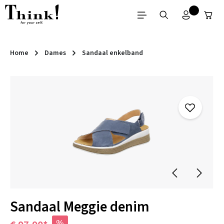
Ga naar de hoofdinhoud
Home
Dames
Sandaal enkelband
Afbeeldingengalerij overslaan
Sandaal Meggie denim
%