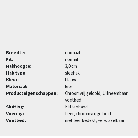
Breedte:
normaal
Fit:
normal
Hakhoogte:
3,0 cm
Hak type:
sleehak
Kleur:
blauw
Materiaal:
leer
Producteigenschappen:
Chroomvrij gelooid, Uitneembaar
voetbed
Sluiting:
Klittenband
Voering:
Leer, chroomvrij gelooid
Voetbed:
met leer bedekt, verwisselbaar