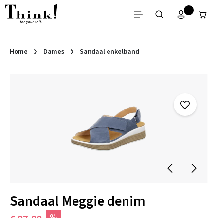
Ga naar de hoofdinhoud
Home
Dames
Sandaal enkelband
Afbeeldingengalerij overslaan
Sandaal Meggie denim
%