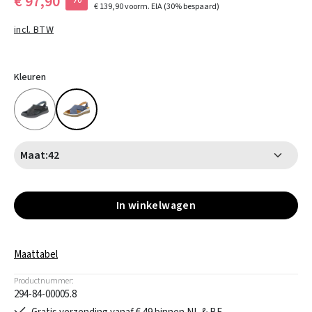
€ 97,90
€ 139,90
voorm. EIA
(30% bespaard)
incl. BTW
Kleuren
Maat:
42
In winkelwagen
Maattabel
Productnummer:
294-84-00005.8