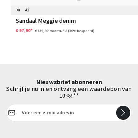
38
42
Sandaal Meggie denim
€ 97,90*
€ 139,90*
voorm. EIA
(30% bespaard)
Nieuwsbrief abonneren
Schrijf je nu in en ontvang een waardebon van
10%!**
E-mailadres*
Velden gemarkeerd met asterisks (*) zijn verplicht.