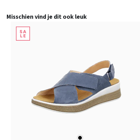
Productgalerij overslaan
Misschien vind je dit ook leuk
zwart
Kleuren