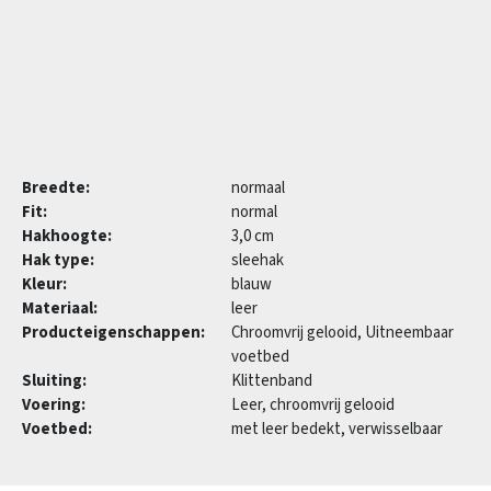
Breedte:
normaal
Fit:
normal
Hakhoogte:
3,0 cm
Hak type:
sleehak
Kleur:
blauw
Materiaal:
leer
Producteigenschappen:
Chroomvrij gelooid, Uitneembaar
voetbed
Sluiting:
Klittenband
Voering:
Leer, chroomvrij gelooid
Voetbed:
met leer bedekt, verwisselbaar