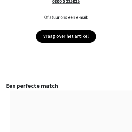
0800 0 225035
Of stuur ons een e-mail:
Vraag over het artikel
Productgalerij overslaan
Een perfecte match