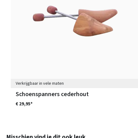
Verkrijgbaar in vele maten
Schoenspanners cederhout
€ 29,95*
Productgalerij overslaan
Misschien vind je dit ook leuk