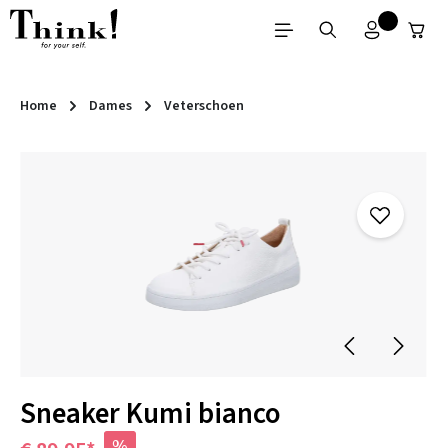
Ga naar de hoofdinhoud
Home
Dames
Veterschoen
Afbeeldingengalerij overslaan
Sneaker Kumi bianco
%