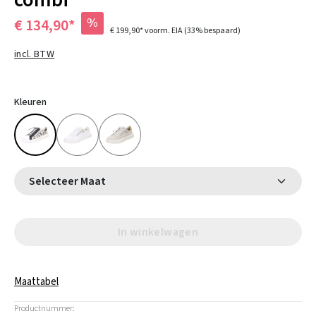
combi
%
€ 134,90*
€ 199,90*
voorm. EIA
(33% bespaard)
incl. BTW
Kleuren
Selecteer Maat
In winkelwagen
Maattabel
Productnummer: