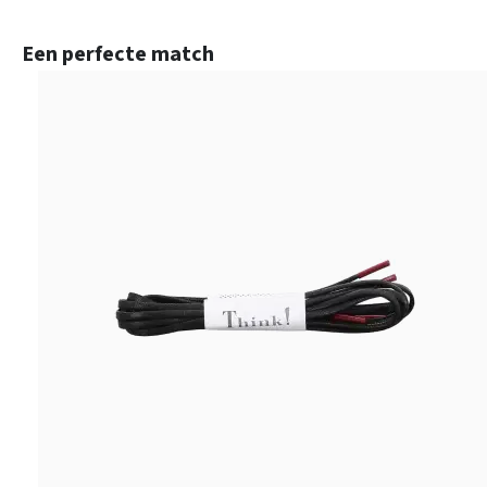
Productgalerij overslaan
Een perfecte match