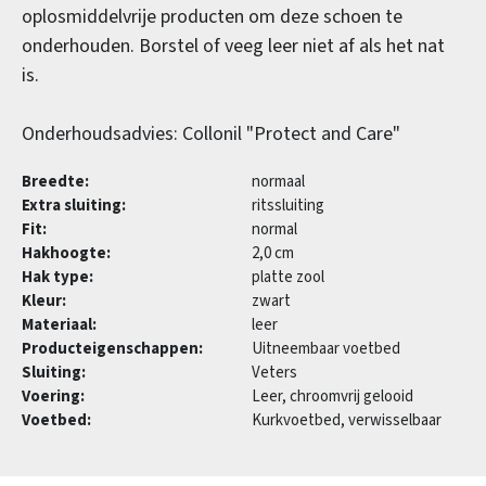
oplosmiddelvrije producten om deze schoen te
onderhouden. Borstel of veeg leer niet af als het nat
is.
Onderhoudsadvies: Collonil "Protect and Care"
Breedte:
normaal
Extra sluiting:
ritssluiting
Fit:
normal
Hakhoogte:
2,0 cm
Hak type:
platte zool
Kleur:
zwart
Materiaal:
leer
Producteigenschappen:
Uitneembaar voetbed
Sluiting:
Veters
Voering:
Leer, chroomvrij gelooid
Voetbed:
Kurkvoetbed, verwisselbaar