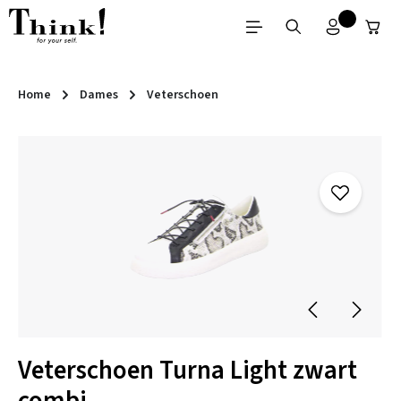
Ga naar de hoofdinhoud
Home
Dames
Veterschoen
Afbeeldingengalerij overslaan
Veterschoen Turna Light zwart