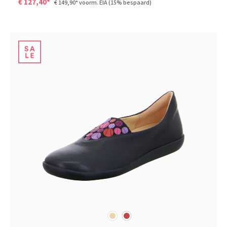
€ 127,40*
€ 149,90*
voorm. EIA
(15% bespaard)
beige
rood
Kleuren