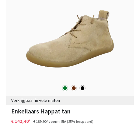
groen
bruin
zwart
Kleuren
Verkrijgbaar in vele maten
Enkellaars Happat tan
€ 142,40*
€ 189,90*
voorm. EIA
(25% bespaard)