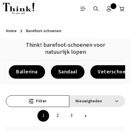
Ga naar de hoofdinhoud
Home
Barefoot-schoenen
Think! barefoot-schoenen voor
natuurlijk lopen
Ballerina
Sandaal
Veterschoen
Filter
1
2
3
Pagina
Pagina
Pagina