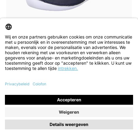
10 Kleuren
Verkrijgbaar in vele maten
Veterschoen Kapsl navy
€ 161,40*
€ 189,90*
voorm. EIA
(15% bespaard)