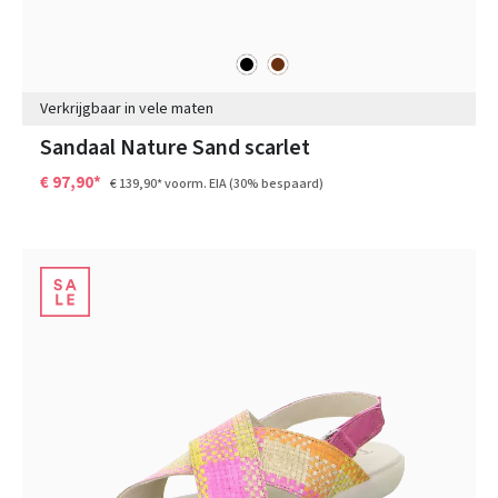
zwart
bruin
Kleuren
Verkrijgbaar in vele maten
Sandaal Nature Sand scarlet
€ 97,90*
€ 139,90*
voorm. EIA
(30% bespaard)