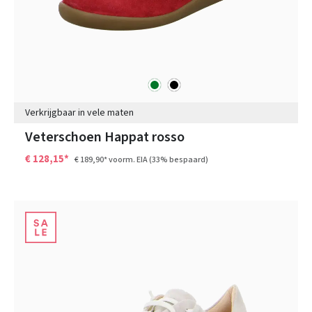
groen
zwart
Kleuren
Verkrijgbaar in vele maten
Veterschoen Happat rosso
€ 128,15*
€ 189,90*
voorm. EIA
(33% bespaard)