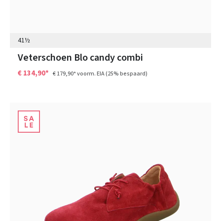
41½
Veterschoen Blo candy combi
€ 134,90*
€ 179,90*
voorm. EIA
(25% bespaard)