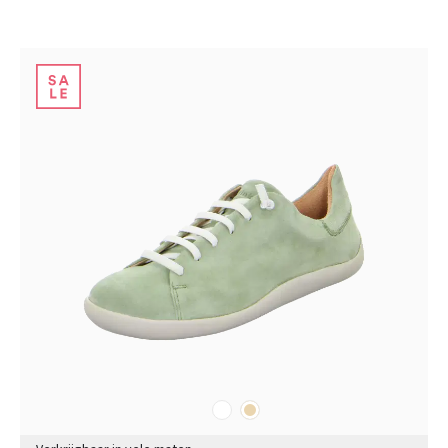
wit
beige
Kleuren