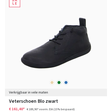
beige
groen
blauw
Kleuren
Verkrijgbaar in vele maten
Veterschoen Blo zwart
€ 161,40*
€ 189,90*
voorm. EIA
(15% bespaard)