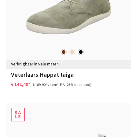
bruin
beige
zwart
Kleuren
Verkrijgbaar in vele maten
Veterlaars Happat taiga
€ 142,40*
€ 189,90*
voorm. EIA
(25% bespaard)