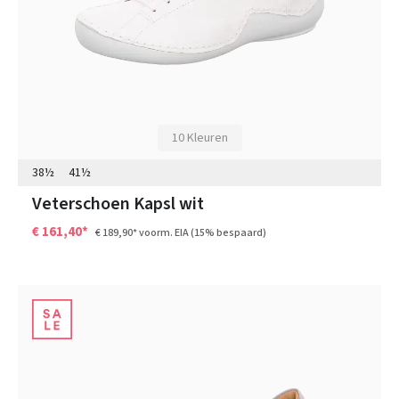
10 Kleuren
38½
41½
Veterschoen Kapsl wit
€ 161,40*
€ 189,90*
voorm. EIA
(15% bespaard)