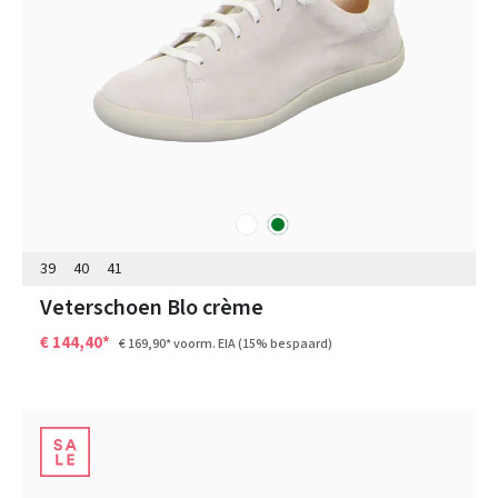
wit
groen
Kleuren
39
40
41
Veterschoen Blo crème
€ 144,40*
€ 169,90*
voorm. EIA
(15% bespaard)