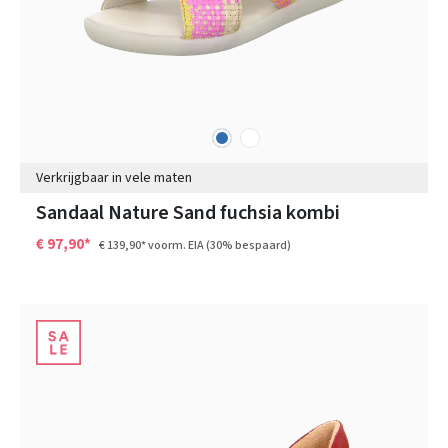
blauw
wit
Kleuren
Verkrijgbaar in vele maten
Sandaal Nature Sand fuchsia kombi
€ 97,90*
€ 139,90*
voorm. EIA
(30% bespaard)