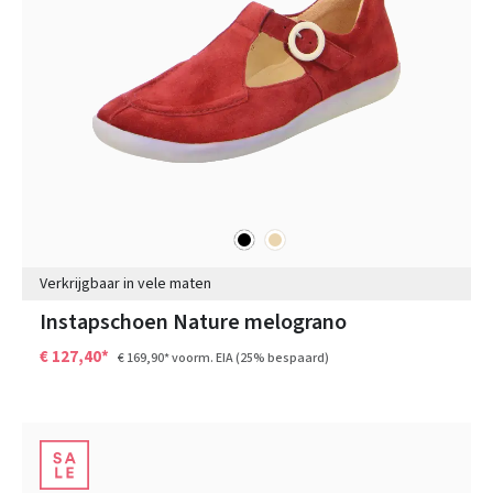
zwart
beige
Kleuren
Verkrijgbaar in vele maten
Instapschoen Nature melograno
€ 127,40*
€ 169,90*
voorm. EIA
(25% bespaard)