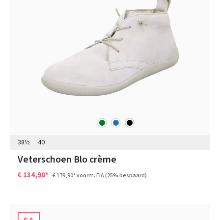
groen
blauw
zwart
Kleuren
38½
40
Veterschoen Blo crème
€ 134,90*
€ 179,90*
voorm. EIA
(25% bespaard)