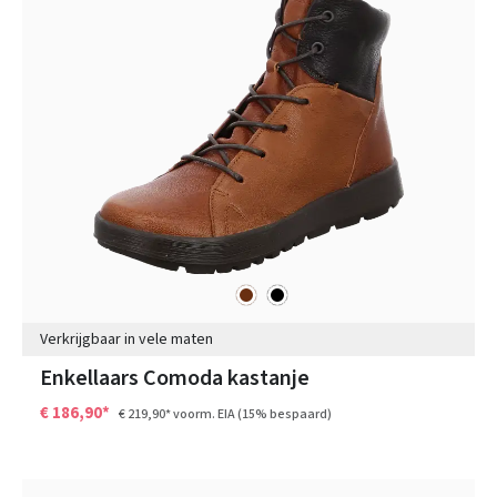
bruin
zwart
Kleuren
Verkrijgbaar in vele maten
Enkellaars Comoda kastanje
€ 186,90*
€ 219,90*
voorm. EIA
(15% bespaard)