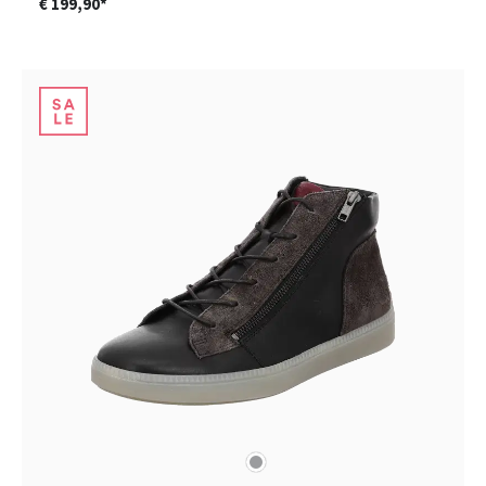
€ 199,90*
grijs
Kleuren