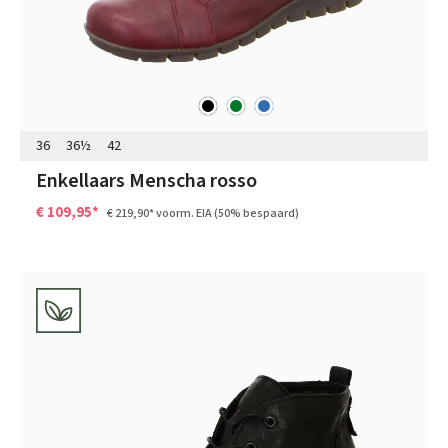
zwart
groen
blauw
Kleuren
36
36½
42
Enkellaars Menscha rosso
€ 109,95*
€ 219,90*
voorm. EIA
(50% bespaard)