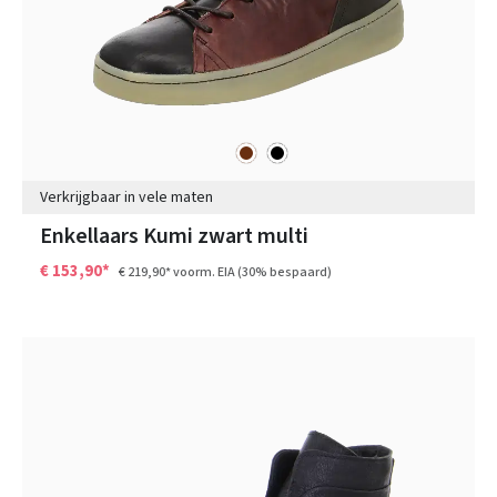
bruin
zwart
Kleuren
Verkrijgbaar in vele maten
Enkellaars Kumi zwart multi
€ 153,90*
€ 219,90*
voorm. EIA
(30% bespaard)