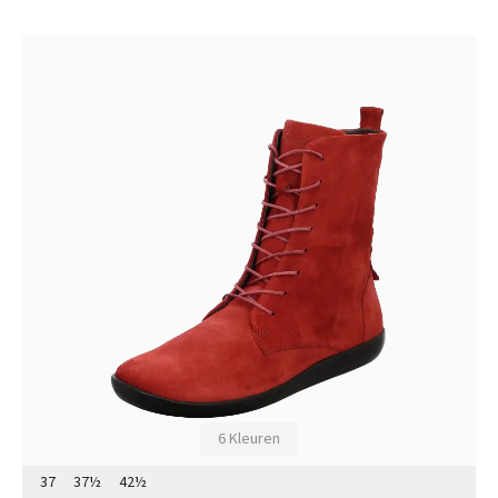
6 Kleuren
37
37½
42½