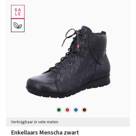
groen
rood
blauw
bruin
Kleuren
Verkrijgbaar in vele maten
Enkellaars Menscha zwart