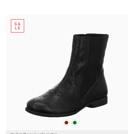
bruin
groen
Kleuren