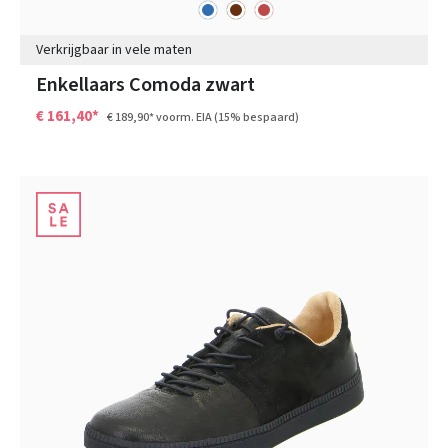
blauw
bruin
rood
Kleuren
Verkrijgbaar in vele maten
Enkellaars Comoda zwart
€ 161,40*
€ 189,90*
voorm. EIA
(15% bespaard)