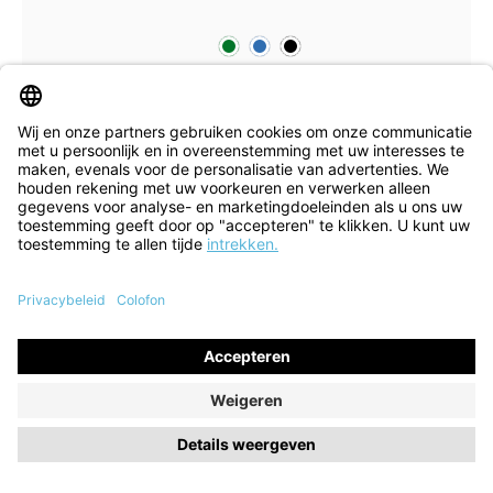
groen
blauw
zwart
Kleuren
Verkrijgbaar in vele maten
Veterschoen Menscha rosso
€ 152,90*
€ 179,90*
voorm. EIA
(15% bespaard)