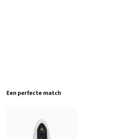
Productgalerij overslaan
Een perfecte match