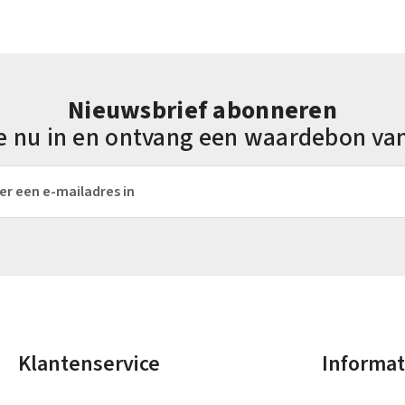
Nieuwsbrief abonneren
 je nu in en ontvang een waardebon va
es*
Velden gemarkeerd met asterisks (*) zijn verplicht.
Klantenservice
Informat