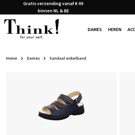
Gratis verzending vanaf € 49
naar de hoofdinhoud
Ga naar de zoekopdracht
Ga naar de hoofdnavigatie
binnen NL & BE
DAMES
HEREN
AC
Home
Dames
Sandaal enkelband
Afbeeldingengalerij overslaan