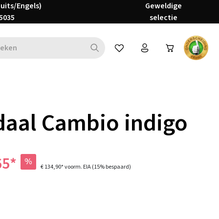
Duits/Engels)
Geweldige
5035
selectie
Je hebt 0 items op je verlanglijs
aal Cambio indigo
65*
%
€ 134,90*
voorm. EIA
(15% bespaard)