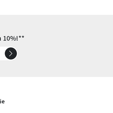
n 10%!**
ie