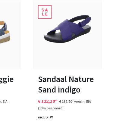
wit
roze
overige
geel
Kleuren
Verkrijgbaar in vele maten
ggie
Sandaal Nature
Sand indigo
€ 122,10*
. EIA
€ 139,90*
voorm. EIA
(13% bespaard)
incl. BTW