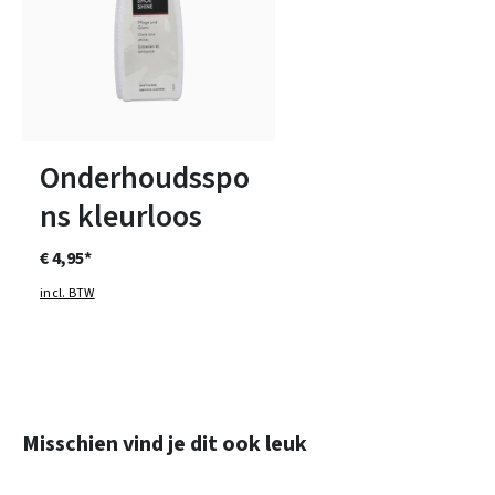
Onderhoudsspo
ns kleurloos
€ 4,95*
incl. BTW
Productgalerij overslaan
Misschien vind je dit ook leuk