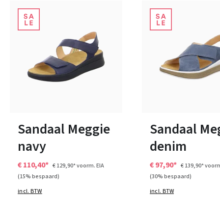
wit
beige
overige
zwart
zwart
Kleuren
Kleuren
Verkrijgbaar in vele maten
38
42
Sandaal Meggie
Sandaal Me
navy
denim
€ 110,40*
€ 97,90*
€ 129,90*
voorm. EIA
€ 139,90*
voorm
(15% bespaard)
(30% bespaard)
incl. BTW
incl. BTW