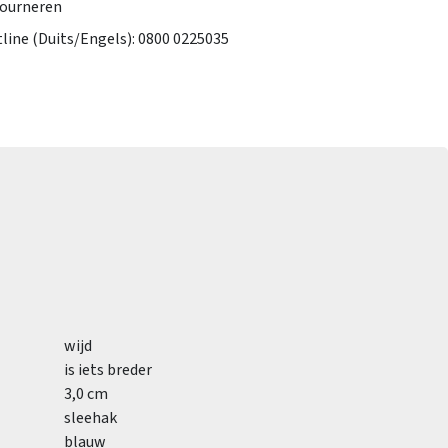
tourneren
tline (Duits/Engels): 0800 0225035
wijd
is iets breder
3,0 cm
sleehak
blauw