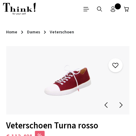
Ga naar de hoofdinhoud
Home
Dames
Veterschoen
Afbeeldingengalerij overslaan
Veterschoen Turna rosso
%