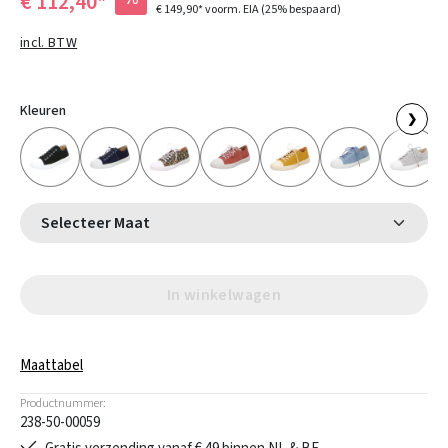
€ 112,40*
€ 149,90*
voorm. EIA
(25% bespaard)
incl. BTW
Kleuren
❯
Selecteer Maat
In winkelwagen
Maattabel
Productnummer:
238-50-00059