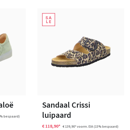
zwart
wit
Kleuren
Verkrijgbaar in vele maten
aloë
Sandaal Crissi
luipaard
5% bespaard)
€ 118,90*
€ 139,90*
voorm. EIA
(15% bespaard)