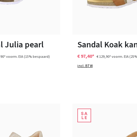
wit
zwart
bruin
Kleuren
7 Kleuren
Verkrijgbaar in vele maten
 Julia pearl
Sandal Koak ka
€ 97,40*
,90*
voorm. EIA
(15% bespaard)
€ 129,90*
voorm. EIA
(25%
incl. BTW