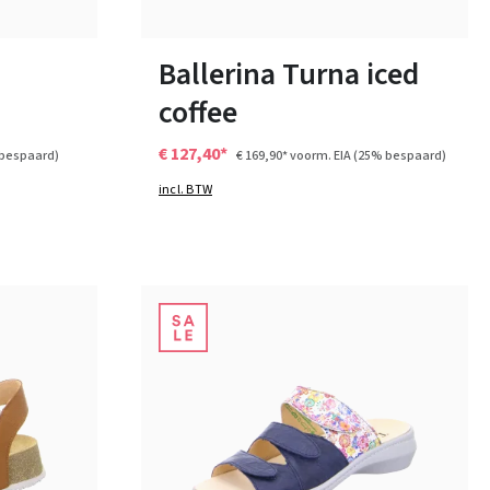
Verkrijgbaar in vele maten
Ballerina Turna iced
coffee
€ 127,40*
bespaard)
€ 169,90*
voorm. EIA
(25% bespaard)
incl. BTW