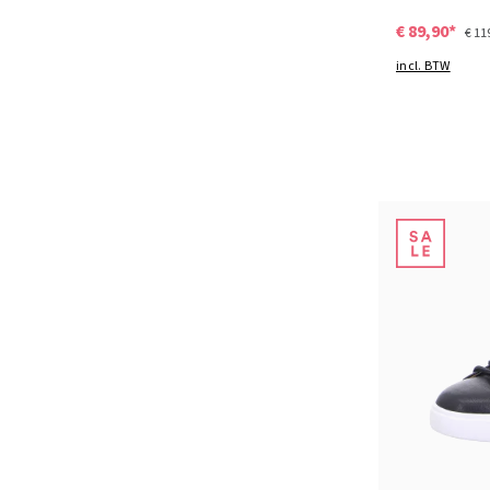
€ 89,90*
€ 11
incl. BTW
Kleuren