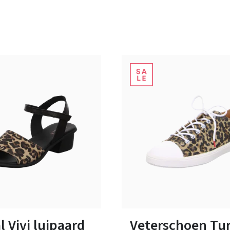
6 Kleuren
17 Kleuren
n vele maten
Verkrijgbaar in vele maten
 Vivi luipaard
Veterschoen Tu