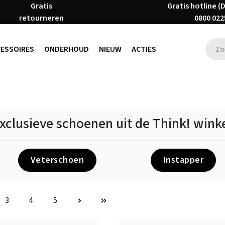
Gratis
Gratis hotline (
retourneren
0800 022
CESSOIRES
ONDERHOUD
NIEUW
ACTIES
xclusieve schoenen uit de Think! wink
Veterschoen
Instapper
3
4
5
na
Pagina
Pagina
Pagina