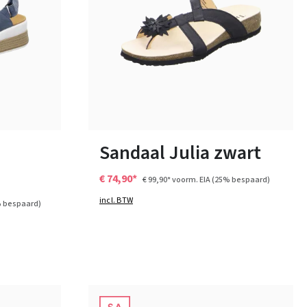
roze
Kleuren
Verkrijgbaar in vele maten
Sandaal Julia zwart
€ 74,90*
€ 99,90*
voorm. EIA
(25% bespaard)
incl. BTW
 bespaard)