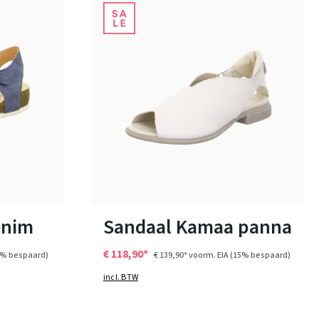
9 Kleuren
Verkrijgbaar in vele maten
enim
Sandaal Kamaa panna
€ 118,90*
5% bespaard)
€ 139,90*
voorm. EIA
(15% bespaard)
incl. BTW