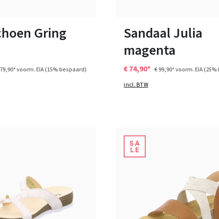
n vele maten
Verkrijgbaar in vele maten
choen Gring
Sandaal Julia
magenta
€ 74,90*
179,90*
voorm. EIA
(15% bespaard)
€ 99,90*
voorm. EIA
(25% 
incl. BTW