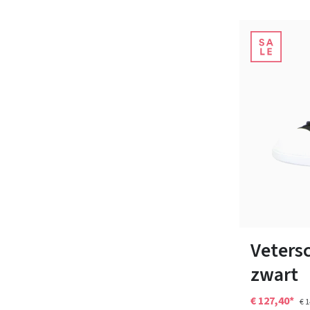
Verkrijgbaar i
Veters
zwart
€ 127,40*
€ 