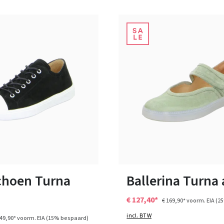
zwart
beige
Kleuren
17 Kleuren
n vele maten
Verkrijgbaar in vele maten
choen Turna
Ballerina Turna 
€ 127,40*
€ 169,90*
voorm. EIA
(2
incl. BTW
149,90*
voorm. EIA
(15% bespaard)