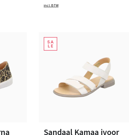
incl. BTW
6 Kleuren
Verkrijgbaar in vele maten
rna
Sandaal Kamaa ivoor