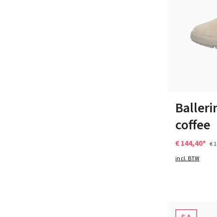
Kleuren
Verkrijgbaar i
Baller
coffee
€ 144,40*
€ 
incl. BTW