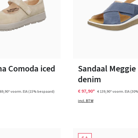
zwart
blauw
rood
zwart
Kleuren
n vele maten
38
42
ina Comoda iced
Sandaal Meggie
denim
€ 97,90*
169,90*
voorm. EIA
(15% bespaard)
€ 139,90*
voorm. EIA
(30%
incl. BTW