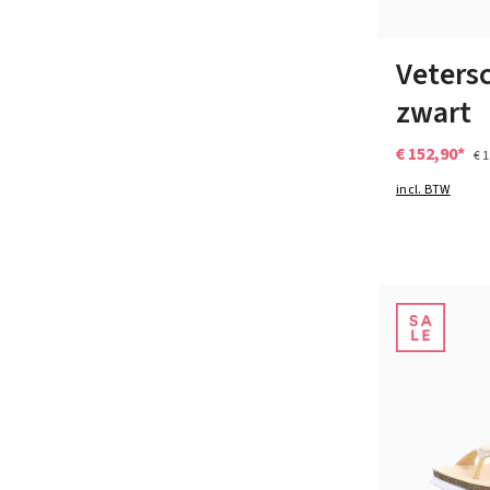
Verkrijgbaar i
Veters
zwart
€ 152,90*
€ 
incl. BTW