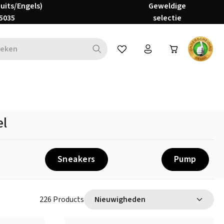
Duits/Engels)
Geweldige
5035
selectie
Je hebt 0 items op je verlanglijs
el
Sneakers
Pump
226 Products