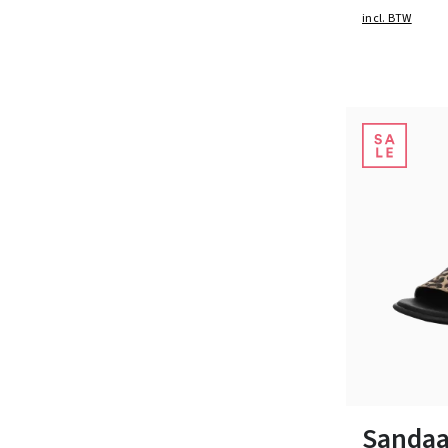
incl. BTW
Verkrijgbaar i
Sandaal