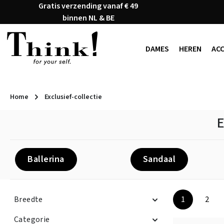
Gratis verzending vanaf € 49
naar de hoofdinhoud
Ga naar de zoekopdracht
Ga naar de hoofdnavigatie
binnen NL & BE
DAMES
HEREN
AC
Home
Exclusief-collectie
E
Ballerina
Sandaal
Breedte
1
2
Pagina
Pagi
Categorie