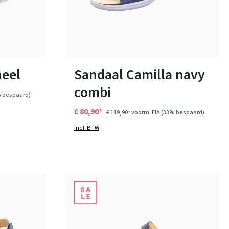
zwart
overige
Kleuren
Verkrijgbaar in vele maten
neel
Sandaal Camilla navy
combi
 bespaard)
€ 80,90*
€ 119,90*
voorm. EIA
(33% bespaard)
incl. BTW