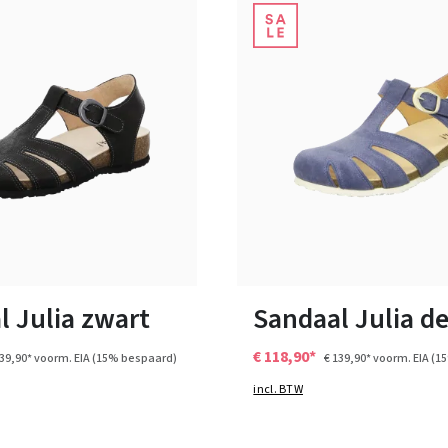
6 Kleuren
6 Kleuren
n vele maten
Verkrijgbaar in vele maten
l Julia zwart
Sandaal Julia d
€ 118,90*
139,90*
voorm. EIA
(15% bespaard)
€ 139,90*
voorm. EIA
(1
incl. BTW