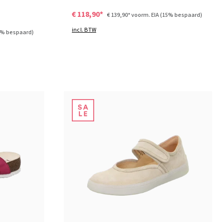
€ 118,90*
€ 139,90*
voorm. EIA
(15% bespaard)
incl. BTW
3% bespaard)
zwart
groen
Kleuren