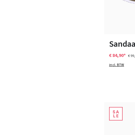
38
42
43
Sandaal
€ 84,90*
€ 99
incl. BTW