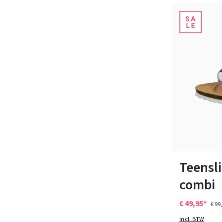
Kleuren
Verkrijgbaar i
Teensli
combi
€ 49,95*
€ 99
incl. BTW