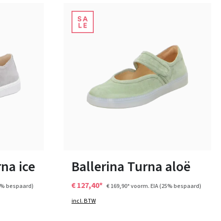
zwart
beige
Kleuren
Verkrijgbaar in vele maten
na ice
Ballerina Turna aloë
€ 127,40*
5% bespaard)
€ 169,90*
voorm. EIA
(25% bespaard)
incl. BTW