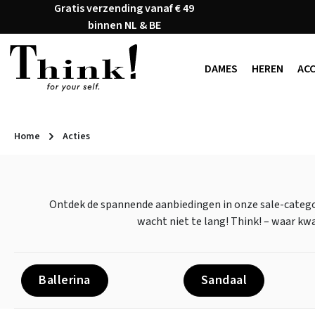
Gratis verzending vanaf € 49
naar de hoofdinhoud
Ga naar de zoekopdracht
Ga naar de hoofdnavigatie
binnen NL & BE
DAMES
HEREN
AC
Home
Acties
Ontdek de spannende aanbiedingen in onze sale-categori
wacht niet te lang! Think! – waar kwa
Ballerina
Sandaal