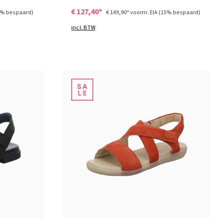
€ 127,40*
5% bespaard)
€ 149,90*
voorm. EIA
(15% bespaard)
incl. BTW
zwart
bruin
Kleuren
Verkrijgbaar in vele maten