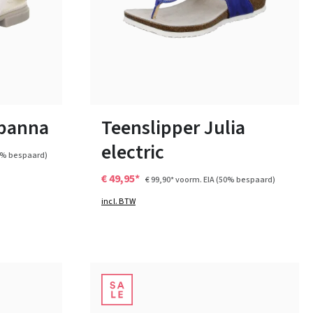
paars
Kleuren
Verkrijgbaar in vele maten
 panna
Teenslipper Julia
electric
5% bespaard)
€ 49,95*
€ 99,90*
voorm. EIA
(50% bespaard)
incl. BTW