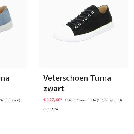
17 Kleuren
Verkrijgbaar in vele maten
rna
Veterschoen Turna
zwart
€ 127,40*
5% bespaard)
€ 149,90*
voorm. EIA
(15% bespaard)
incl. BTW