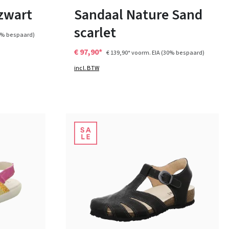
zwart
Sandaal Nature Sand
scarlet
5% bespaard)
€ 97,90*
€ 139,90*
voorm. EIA
(30% bespaard)
incl. BTW