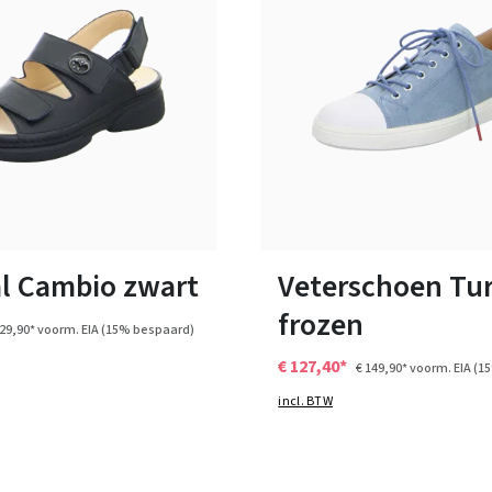
17 Kleuren
n vele maten
Verkrijgbaar in vele maten
l Cambio zwart
Veterschoen Tu
frozen
129,90*
voorm. EIA
(15% bespaard)
€ 127,40*
€ 149,90*
voorm. EIA
(1
incl. BTW