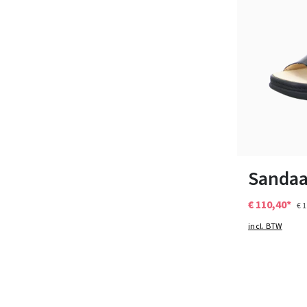
Verkrijgbaar i
Sandaa
€ 110,40*
€ 
incl. BTW