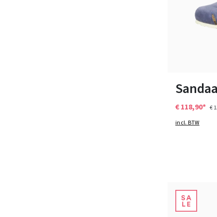
Verkrijgbaar i
Sandaa
€ 118,90*
€ 
incl. BTW