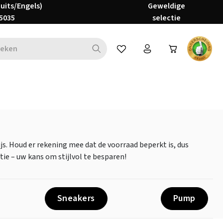
Duits/Engels)
Geweldige
5035
selectie
Je hebt 0 items op je verlanglijs
s. Houd er rekening mee dat de voorraad beperkt is, dus
tie – uw kans om stijlvol te besparen!
Sneakers
Pump