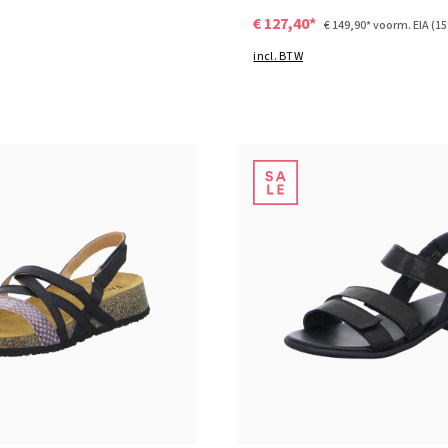
€ 127,40*
€ 149,90*
voorm. EIA
(1
incl. BTW
groen
6 Kleuren
n vele maten
37
40
42