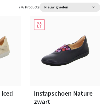
776 Products
t
beige
rood
Kleuren
Verkrijgbaar in vele maten
 iced
Instapschoen Nature
zwart