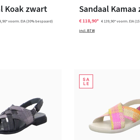
l Koak zwart
Sandaal Kamaa 
€ 118,90*
9,90*
voorm. EIA
(30% bespaard)
€ 139,90*
voorm. EIA
(1
incl. BTW