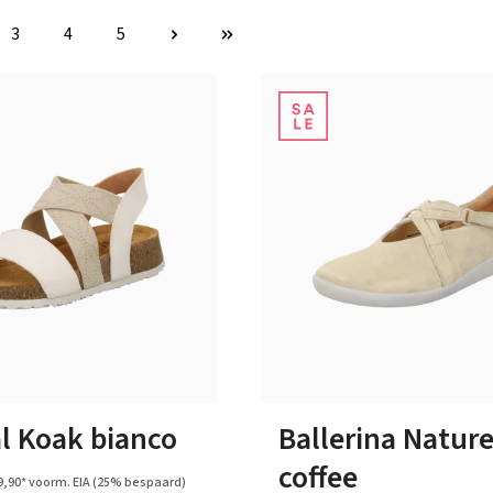
3
4
5
na
Pagina
Pagina
Pagina
zwart
bruin
blauw
rood
zwar
Kleuren
Verkrijgbaar in vele maten
l Koak bianco
Ballerina Nature
coffee
9,90*
voorm. EIA
(25% bespaard)