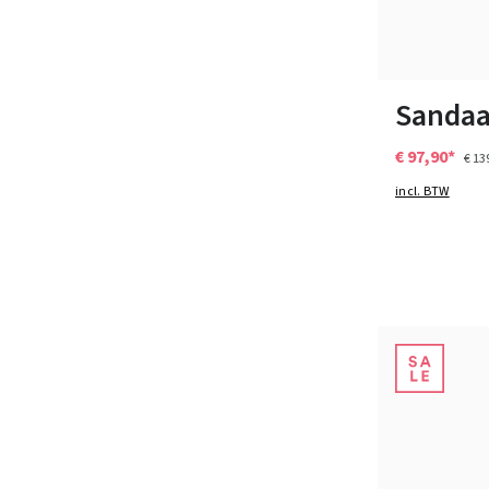
Kleuren
Verkrijgbaar i
Sandaa
€ 97,90*
€ 13
incl. BTW