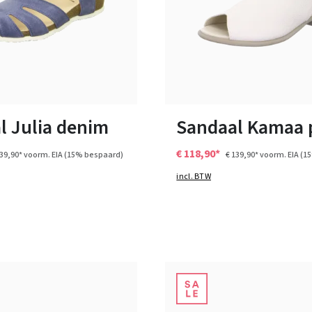
6 Kleuren
9 Kleuren
n vele maten
Verkrijgbaar in vele maten
l Julia denim
Sandaal Kamaa
€ 118,90*
139,90*
voorm. EIA
(15% bespaard)
€ 139,90*
voorm. EIA
(1
incl. BTW