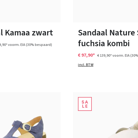
zwart
blauw
beige
paars
blauw
wit
Kleuren
n vele maten
Verkrijgbaar in vele maten
l Kamaa zwart
Sandaal Nature
fuchsia kombi
9,90*
voorm. EIA
(30% bespaard)
€ 97,90*
€ 139,90*
voorm. EIA
(30%
incl. BTW