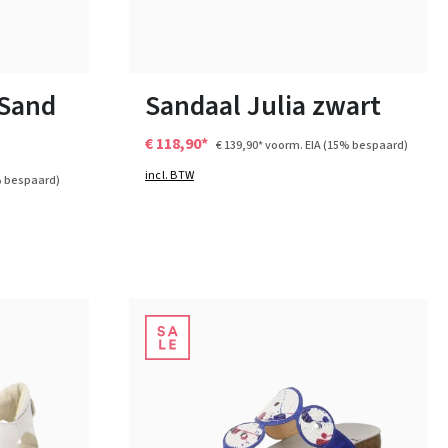
6 Kleuren
Verkrijgbaar in vele maten
 Sand
Sandaal Julia zwart
€ 118,90*
€ 139,90*
voorm. EIA
(15% bespaard)
incl. BTW
 bespaard)