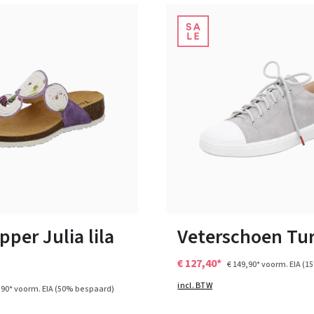
blauw
17 Kleuren
n vele maten
Verkrijgbaar in vele maten
pper Julia lila
Veterschoen Tur
€ 127,40*
€ 149,90*
voorm. EIA
(1
incl. BTW
,90*
voorm. EIA
(50% bespaard)