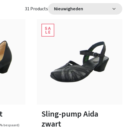
31 Products
blauw
Kleuren
Verkrijgbaar in vele maten
t
Sling-pump Aida
zwart
0% bespaard)