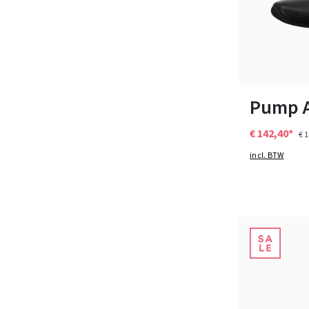
Verkrijgbaar i
Pump A
€ 142,40*
€ 
incl. BTW