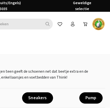
Duits/Engels)
Geweldige
5035
selectie
Je hebt 0 items op je verlanglijs
n teen geeft de schoenen net dat beetje extra en de
 enkellaarsjes en voetbedden van Think!
Sneakers
Pump