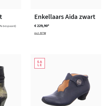
Verkrijgbaar in vele maten
t
Enkellaars Aida zwart
€ 229,90*
5% bespaard)
incl. BTW