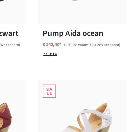
zwart
Kleuren
Verkrijgbaar in vele maten
 zwart
Pump Aida ocean
€ 142,40*
0% bespaard)
€ 199,90*
voorm. EIA
(29% bespaard)
incl. BTW