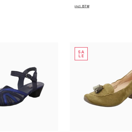
incl. BTW
zwart
zwart
Kleuren
n vele maten
Verkrijgbaar in vele maten