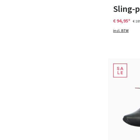
Sling-
€ 94,95*
€ 18
incl. BTW