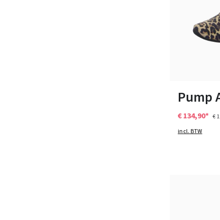
Kleuren
Verkrijgbaar i
Pump A
€ 134,90*
€ 
incl. BTW