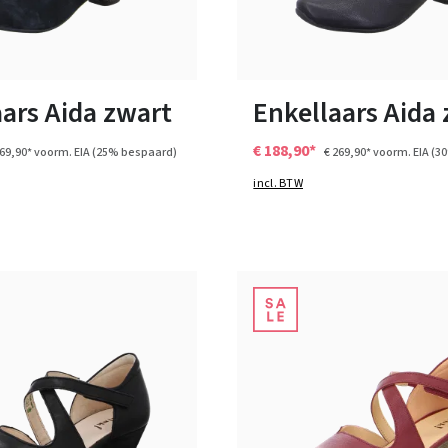
zwart
zwart
Kleuren
n vele maten
Verkrijgbaar in vele maten
ars Aida zwart
Enkellaars Aida
€ 188,90*
269,90*
voorm. EIA
(25% bespaard)
€ 269,90*
voorm. EIA
(3
incl. BTW