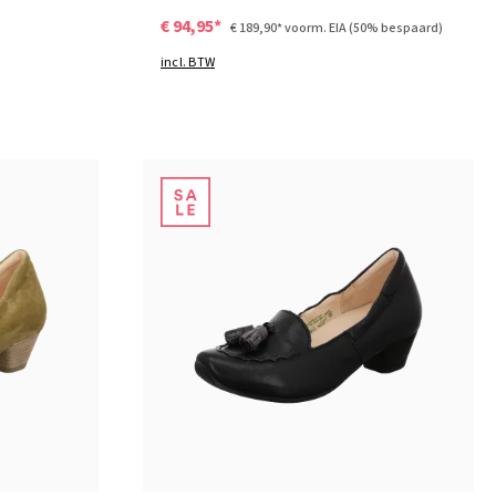
€ 94,95*
€ 189,90*
voorm. EIA
(50% bespaard)
incl. BTW
groen
Kleuren
Verkrijgbaar in vele maten