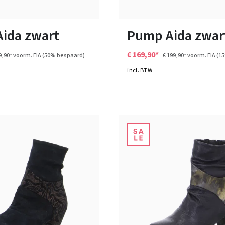
9½
Verkrijgbaar in vele maten
ida zwart
Pump Aida zwar
€ 169,90*
9,90*
voorm. EIA
(50% bespaard)
€ 199,90*
voorm. EIA
(1
incl. BTW