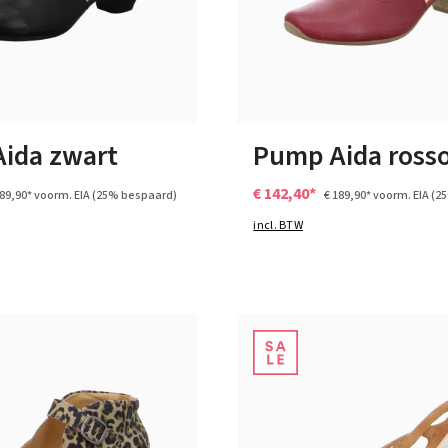
10 Kleuren
10 Kleuren
n vele maten
Verkrijgbaar in vele maten
ida zwart
Pump Aida ross
€ 142,40*
189,90*
voorm. EIA
(25% bespaard)
€ 189,90*
voorm. EIA
(2
incl. BTW