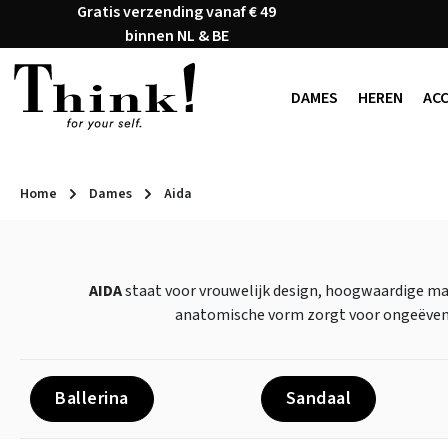
Gratis verzending vanaf € 49
naar de hoofdinhoud
Ga naar de zoekopdracht
Ga naar de hoofdnavigatie
binnen NL & BE
DAMES
HEREN
AC
Home
Dames
Aida
AIDA
staat voor vrouwelijk design, hoogwaardige ma
anatomische vorm zorgt voor ongeëven
Ballerina
Sandaal