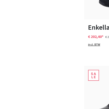
Kleuren
Verkrijgbaar i
Enkella
€ 202,40*
€ 
incl. BTW