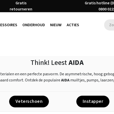
Gratis
Gratis hotline (
retourneren
0800 022
CESSOIRES
ONDERHOUD
NIEUW
ACTIES
Think! Leest
AIDA
terialen en een perfecte pasvorm. De asymmetrische, hoog geboge
aard comfort. Ontdek de populaire
AIDA
muiltjes, pumps, laarzen,
Veterschoen
Instapper