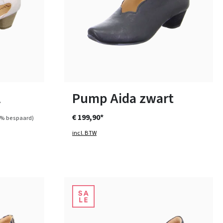
overige
blauw
Kleuren
Verkrijgbaar in vele maten
l
Pump Aida zwart
€ 199,90*
5% bespaard)
incl. BTW