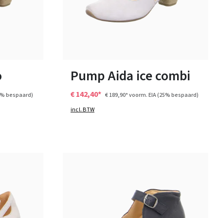
10 Kleuren
Verkrijgbaar in vele maten
o
Pump Aida ice combi
€ 142,40*
5% bespaard)
€ 189,90*
voorm. EIA
(25% bespaard)
incl. BTW