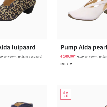
blauw
zwart
n vele maten
Verkrijgbaar in vele maten
ida luipaard
Pump Aida pear
€ 169,90*
199,90*
voorm. EIA
(33% bespaard)
€ 199,90*
voorm. EIA
(1
incl. BTW