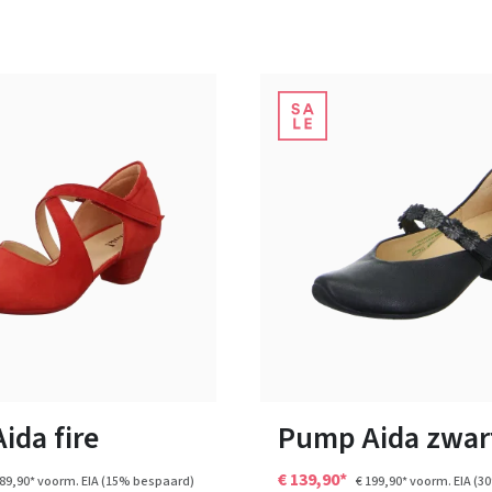
10 Kleuren
n vele maten
Verkrijgbaar in vele maten
ida fire
Pump Aida zwar
€ 139,90*
189,90*
voorm. EIA
(15% bespaard)
€ 199,90*
voorm. EIA
(3