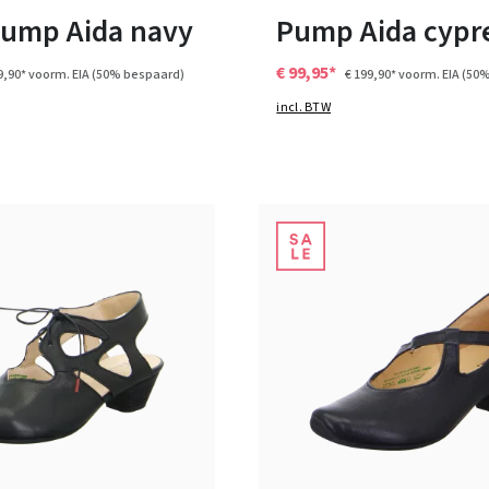
pump Aida navy
Pump Aida cypr
€ 99,95*
9,90*
voorm. EIA
(50% bespaard)
€ 199,90*
voorm. EIA
(50%
incl. BTW
beige
blauw
Kleuren