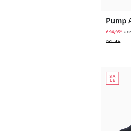
36
38½
3
Pump A
€ 94,95*
€ 18
incl. BTW