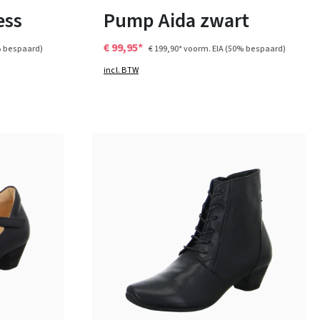
ess
Pump Aida zwart
€ 99,95*
 bespaard)
€ 199,90*
voorm. EIA
(50% bespaard)
incl. BTW